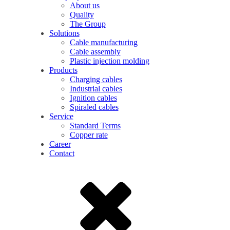
About us
Quality
The Group
Solutions
Cable manufacturing
Cable assembly
Plastic injection molding
Products
Charging cables
Industrial cables
Ignition cables
Spiraled cables
Service
Standard Terms
Copper rate
Career
Contact