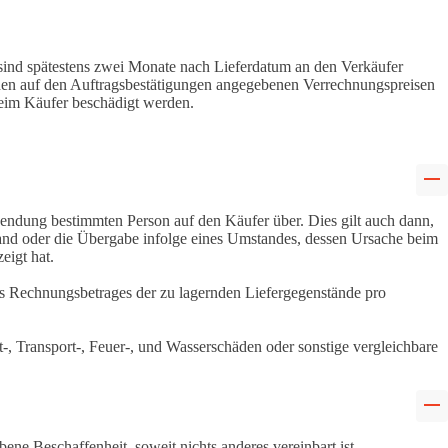
 sind spätestens zwei Monate nach Lieferdatum an den Verkäufer
 den auf den Auftragsbestätigungen angegebenen Verrechnungspreisen
beim Käufer beschädigt werden.
sendung bestimmten Person auf den Käufer über. Dies gilt auch dann,
sand oder die Übergabe infolge eines Umstandes, dessen Ursache beim
eigt hat.
s Rechnungsbetrages der zu lagernden Liefergegenstände pro
, Transport-, Feuer-, und Wasserschäden oder sonstige vergleichbare
ne Beschaffenheit, soweit nichts anderes vereinbart ist.