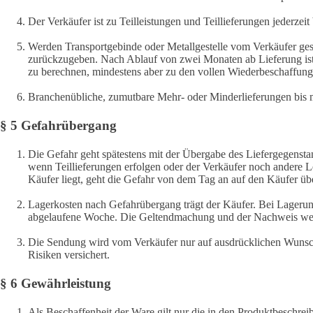
Der Verkäufer ist zu Teilleistungen und Teillieferungen jederzeit 
Werden Transportgebinde oder Metallgestelle vom Verkäufer gest
zurückzugeben. Nach Ablauf von zwei Monaten ab Lieferung ist 
zu berechnen, mindestens aber zu den vollen Wiederbeschaffungs
Branchenübliche, zumutbare Mehr- oder Minderlieferungen bis m
§ 5 Gefahrübergang
Die Gefahr geht spätestens mit der Übergabe des Liefergegensta
wenn Teillieferungen erfolgen oder der Verkäufer noch andere 
Käufer liegt, geht die Gefahr von dem Tag an auf den Käufer übe
Lagerkosten nach Gefahrübergang trägt der Käufer. Bei Lagerun
abgelaufene Woche. Die Geltendmachung und der Nachweis weite
Die Sendung wird vom Verkäufer nur auf ausdrücklichen Wunsch 
Risiken versichert.
§ 6 Gewährleistung
Als Beschaffenheit der Ware gilt nur die in den Produktbeschrei