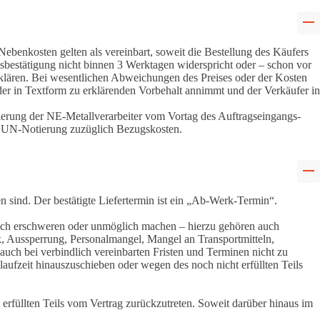
Nebenkosten gelten als vereinbart, soweit die Bestellung des Käufers
sbestätigung nicht binnen 3 Werktagen widerspricht oder – schon vor
erklären. Bei wesentlichen Abweichungen des Preises oder der Kosten
oder in Textform zu erklärenden Vorbehalt annimmt und der Verkäufer in
ierung der NE-Metallverarbeiter vom Vortag des Auftragseingangs-
 CUN-Notierung zuzüglich Bezugskosten.
n sind. Der bestätigte Liefertermin ist ein „Ab-Werk-Termin“.
lich erschweren oder unmöglich machen – hierzu gehören auch
ik, Aussperrung, Personalmangel, Mangel an Transportmitteln,
auch bei verbindlich vereinbarten Fristen und Terminen nicht zu
aufzeit hinauszuschieben oder wegen des noch nicht erfüllten Teils
t erfüllten Teils vom Vertrag zurückzutreten. Soweit darüber hinaus im