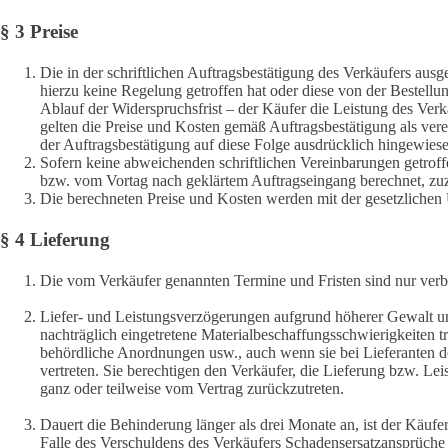
§ 3 Preise
Die in der schriftlichen Auftragsbestätigung des Verkäufers aus
hierzu keine Regelung getroffen hat oder diese von der Bestell
Ablauf der Widerspruchsfrist – der Käufer die Leistung des Ver
gelten die Preise und Kosten gemäß Auftragsbestätigung als vere
der Auftragsbestätigung auf diese Folge ausdrücklich hingewiese
Sofern keine abweichenden schriftlichen Vereinbarungen getrof
bzw. vom Vortag nach geklärtem Auftragseingang berechnet, zu
Die berechneten Preise und Kosten werden mit der gesetzlichen 
§ 4 Lieferung
Die vom Verkäufer genannten Termine und Fristen sind nur verbin
Liefer- und Leistungsverzögerungen aufgrund höherer Gewalt u
nachträglich eingetretene Materialbeschaffungsschwierigkeiten 
behördliche Anordnungen usw., auch wenn sie bei Lieferanten des
vertreten. Sie berechtigen den Verkäufer, die Lieferung bzw. L
ganz oder teilweise vom Vertrag zurückzutreten.
Dauert die Behinderung länger als drei Monate an, ist der Käufer
Falle des Verschuldens des Verkäufers Schadensersatzansprüche b