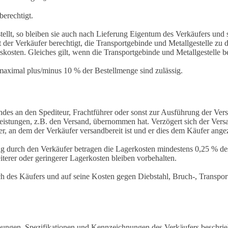
berechtigt.
ellt, so bleiben sie auch nach Lieferung Eigentum des Verkäufers und
der Verkäufer berechtigt, die Transportgebinde und Metallgestelle zu
kosten. Gleiches gilt, wenn die Transportgebinde und Metallgestelle 
aximal plus/minus 10 % der Bestellmenge sind zulässig.
ndes an den Spediteur, Frachtführer oder sonst zur Ausführung der Ver
Leistungen, z.B. den Versand, übernommen hat. Verzögert sich der Ver
r, an dem der Verkäufer versandbereit ist und er dies dem Käufer angez
g durch den Verkäufer betragen die Lagerkosten mindestens 0,25 % de
rer oder geringerer Lagerkosten bleiben vorbehalten.
des Käufers und auf seine Kosten gegen Diebstahl, Bruch-, Transport-
bungen, Spezifikationen und Kennzeichnungen des Verkäufers beschriebe