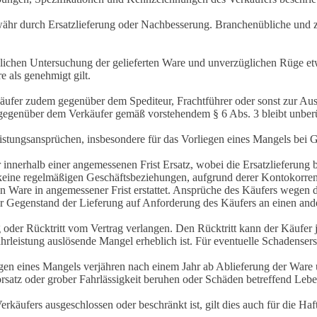
ewähr durch Ersatzlieferung oder Nachbesserung. Branchenübliche und
üglichen Untersuchung der gelieferten Ware und unverzüglichen Rüge 
e als genehmigt gilt.
Käufer zudem gegenüber dem Spediteur, Frachtführer oder sonst zur A
gegenüber dem Verkäufer gemäß vorstehendem § 6 Abs. 3 bleibt unberü
eistungsansprüchen, insbesondere für das Vorliegen eines Mangels bei 
er innerhalb einer angemessenen Frist Ersatz, wobei die Ersatzlieferun
 keine regelmäßigen Geschäftsbeziehungen, aufgrund derer Kontokor
en Ware in angemessener Frist erstattet. Ansprüche des Käufers wegen
r Gegenstand der Lieferung auf Anforderung des Käufers an einen ande
der Rücktritt vom Vertrag verlangen. Den Rücktritt kann der Käufer je
ährleistung auslösende Mangel erheblich ist. Für eventuelle Schadenser
en eines Mangels verjähren nach einem Jahr ab Ablieferung der Ware
orsatz oder grober Fahrlässigkeit beruhen oder Schäden betreffend Lebe
ufers ausgeschlossen oder beschränkt ist, gilt dies auch für die Haft