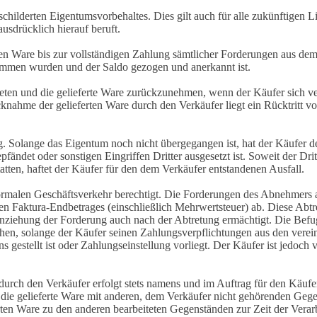
schilderten Eigentumsvorbehaltes. Dies gilt auch für alle zukünftigen 
usdrücklich hierauf beruft.
ten Ware bis zur vollständigen Zahlung sämtlicher Forderungen aus dem
ommen wurden und der Saldo gezogen und anerkannt ist.
ten und die gelieferte Ware zurückzunehmen, wenn der Käufer sich vert
knahme der gelieferten Ware durch den Verkäufer liegt ein Rücktritt vo
 Solange das Eigentum noch nicht übergegangen ist, hat der Käufer den
fändet oder sonstigen Eingriffen Dritter ausgesetzt ist. Soweit der Drit
tten, haftet der Käufer für den dem Verkäufer entstandenen Ausfall.
ormalen Geschäftsverkehr berechtigt. Die Forderungen des Abnehmers au
en Faktura-Endbetrages (einschließlich Mehrwertsteuer) ab. Diese Abtr
inziehung der Forderung auch nach der Abtretung ermächtigt. Die Befug
ehen, solange der Käufer seinen Zahlungsverpflichtungen aus den vere
 gestellt ist oder Zahlungseinstellung vorliegt. Der Käufer ist jedoch 
rch den Verkäufer erfolgt stets namens und im Auftrag für den Käufer.
 die gelieferte Ware mit anderen, dem Verkäufer nicht gehörenden Gege
rten Ware zu den anderen bearbeiteten Gegenständen zur Zeit der Verarb