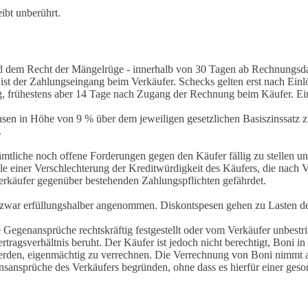
ibt unberührt.
 dem Recht der Mängelrüge - innerhalb von 30 Tagen ab Rechnungsdat
 ist der Zahlungseingang beim Verkäufer. Schecks gelten erst nach Einl
 frühestens aber 14 Tage nach Zugang der Rechnung beim Käufer. Ein
Zinsen in Höhe von 9 % über dem jeweiligen gesetzlichen Basiszinssat
.
 sämtliche noch offene Forderungen gegen den Käufer fällig zu stellen 
le einer Verschlechterung der Kreditwürdigkeit des Käufers, die nach V
erkäufer gegenüber bestehenden Zahlungspflichten gefährdet.
zwar erfüllungshalber angenommen. Diskontspesen gehen zu Lasten de
Gegenansprüche rechtskräftig festgestellt oder vom Verkäufer unbestri
rtragsverhältnis beruht. Der Käufer ist jedoch nicht berechtigt, Boni
erden, eigenmächtig zu verrechnen. Die Verrechnung von Boni nimmt a
Zinsansprüche des Verkäufers begründen, ohne dass es hierfür einer ge