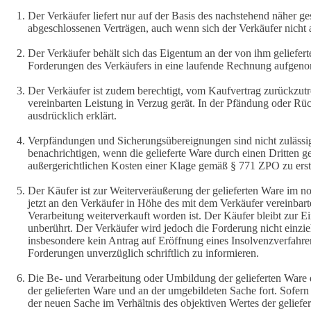
Der Verkäufer liefert nur auf der Basis des nachstehend näher ge
abgeschlossenen Verträgen, auch wenn sich der Verkäufer nicht a
Der Verkäufer behält sich das Eigentum an der von ihm geliefer
Forderungen des Verkäufers in eine laufende Rechnung aufgen
Der Verkäufer ist zudem berechtigt, vom Kaufvertrag zurückzutre
vereinbarten Leistung in Verzug gerät. In der Pfändung oder Rüc
ausdrücklich erklärt.
Verpfändungen und Sicherungsübereignungen sind nicht zulässig.
benachrichtigen, wenn die gelieferte Ware durch einen Dritten gep
außergerichtlichen Kosten einer Klage gemäß § 771 ZPO zu ersta
Der Käufer ist zur Weiterveräußerung der gelieferten Ware im n
jetzt an den Verkäufer in Höhe des mit dem Verkäufer vereinbart
Verarbeitung weiterverkauft worden ist. Der Käufer bleibt zur E
unberührt. Der Verkäufer wird jedoch die Forderung nicht einzi
insbesondere kein Antrag auf Eröffnung eines Insolvenzverfahrens
Forderungen unverzüglich schriftlich zu informieren.
Die Be- und Verarbeitung oder Umbildung der gelieferten Ware du
der gelieferten Ware und an der umgebildeten Sache fort. Sofern
der neuen Sache im Verhältnis des objektiven Wertes der geliefe