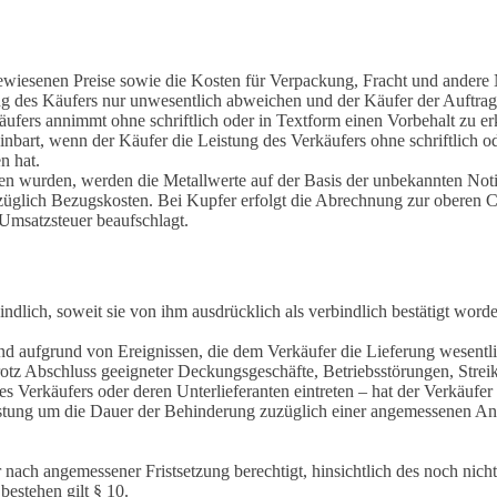
gewiesenen Preise sowie die Kosten für Verpackung, Fracht und andere 
ung des Käufers nur unwesentlich abweichen und der Käufer der Auftrag
käufers annimmt ohne schriftlich oder in Textform einen Vorbehalt zu 
inbart, wenn der Käufer die Leistung des Verkäufers ohne schriftlich 
n hat.
fen wurden, werden die Metallwerte auf der Basis der unbekannten Not
züglich Bezugskosten. Bei Kupfer erfolgt die Abrechnung zur oberen
Umsatzsteuer beaufschlagt.
dlich, soweit sie von ihm ausdrücklich als verbindlich bestätigt worde
nd aufgrund von Ereignissen, die dem Verkäufer die Lieferung wesent
trotz Abschluss geeigneter Deckungsgeschäfte, Betriebsstörungen, Stre
 Verkäufers oder deren Unterlieferanten eintreten – hat der Verkäufer 
eistung um die Dauer der Behinderung zuzüglich einer angemessenen Anl
 nach angemessener Fristsetzung berechtigt, hinsichtlich des noch nich
estehen gilt § 10.